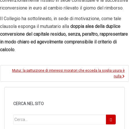
convenzionalmente fissato in sede contrattuale e la successiva
riconversione in euro al cambio rilevato il giorno del rimborso.
Il Collegio ha sottolineato, in sede di motivazione, come tale
clausola esponga il mutuatario alla
doppia alea della duplice
conversione del capitale residuo, senza, peraltro, rappresentare
in modo chiaro ed agevolmente comprensibile il criterio di
calcolo
.
Navigazione
Mutui: la pattuizione di interessi moratori che ecceda la soglia usura è
articoli
nulla
CERCA NEL SITO
Cerca: